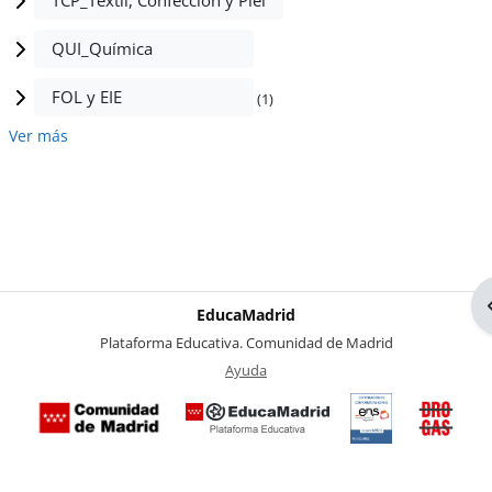
TCP_Textil, Confección y Piel
QUI_Química
FOL y EIE
(1)
Ver más
EducaMadrid
-
Plataforma Educativa. Comunidad de Madrid
-
Ayuda
(en ventana nueva)
Certificación
Buzó
de
anóni
conformidad
del Pl
con el
Region
Esquema
contra 
Nacional de
Drogas
Seguridad
la
(categoría