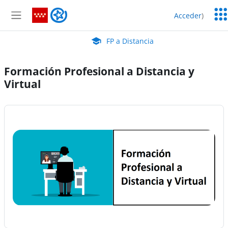
Salta al contenido principal
Serv
FP a Distancia
Acceder
)
Edu
Panel lateral
Aula Virtual de EducaMadrid:
FP a Distancia
Formación Profesional a Distancia y
Virtual