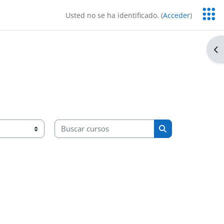
Servic
Usted no se ha identificado. (
Acceder
)
Educa
Ab
Buscar cursos
Buscar cursos