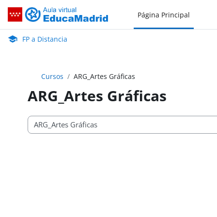
Salta al contenido principal
Página Principal
FP a Distancia
Aula Virtual de EducaMadrid:
FP a Distancia
Cursos
ARG_Artes Gráficas
ARG_Artes Gráficas
Categorías