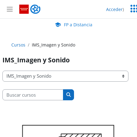
Salta al contenido principal
Ser
FP a Distancia
Acceder
)
Ed
Panel lateral
Aula Virtual de EducaMadrid:
FP a Distancia
Cursos
IMS_Imagen y Sonido
IMS_Imagen y Sonido
Categorías
Buscar cursos
Buscar cursos