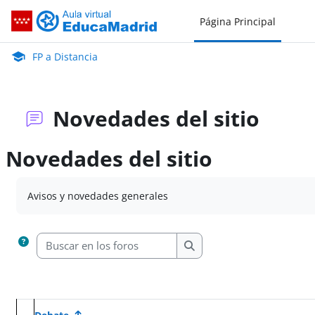
Salta al contenido principal
Página Principal
FP a Distancia
Aula Virtual de EducaMadrid:
FP a Distancia
Novedades del sitio
Novedades del sitio
Requisitos de finalización
Avisos y novedades generales
Buscar en los foros
Buscar en los foros