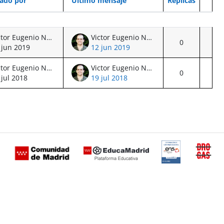
ado por
Último mensaje
Réplicas
Acci
Victor Eugenio Nuño Nuño
Victor Eugenio Nuño Nuño
0
 jun 2019
12 jun 2019
Victor Eugenio Nuño Nuño
Victor Eugenio Nuño Nuño
0
 jul 2018
19 jul 2018
Certificación
Buzón
de
anónimo
conformidad
del Plan
con el
Regional