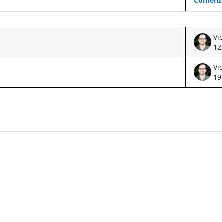
Comenz
12
19
 ventana nueva)