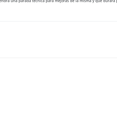
a tendrá una parada técnica para mejoras de la misma y que durará 
 ventana nueva)