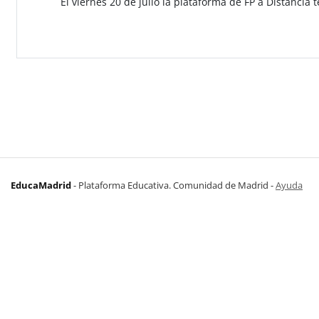
El viernes 20 de julio la plataforma de FP a Distanci
EducaMadrid
-
Plataforma Educativa. Comunidad de Madrid
-
Ayuda
(en