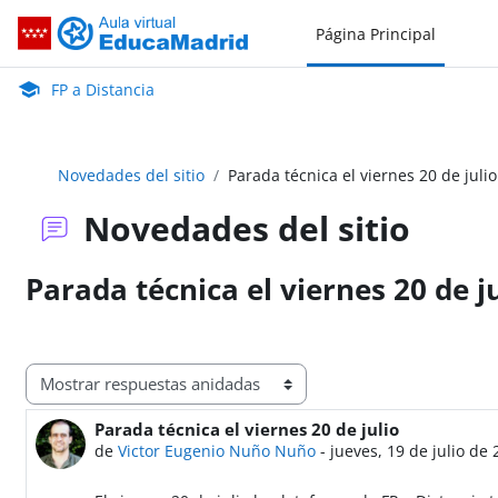
Salta al contenido principal
Página Principal
FP a Distancia
Aula Virtual de EducaMadrid:
FP a Distancia
Novedades del sitio
Parada técnica el viernes 20 de julio
Novedades del sitio
Parada técnica el viernes 20 de j
Mostrar modo
Parada técnica el viernes 20 de julio
Número de respuestas: 0
de
Victor Eugenio Nuño Nuño
-
jueves, 19 de julio de 