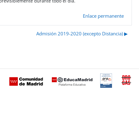
previsiblemente durante todo el día.
Enlace permanente
Admisión 2019-2020 (excepto Distancia) ▶︎
Certificación
Buzón
de
anónimo
conformidad
del Plan
con el
Regional
Esquema
contra las