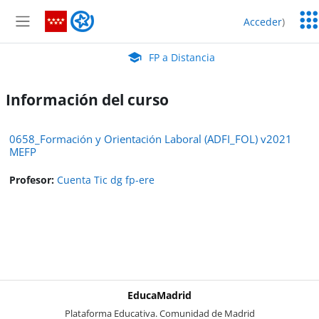
Salta al contenido principal
Serv
FP a Distancia
Acceder
)
Edu
Panel lateral
Aula Virtual de EducaMadrid:
FP a Distancia
Información del curso
0658_Formación y Orientación Laboral (ADFI_FOL) v2021
MEFP
Profesor:
Cuenta Tic dg fp-ere
EducaMadrid
-
Plataforma Educativa. Comunidad de Madrid