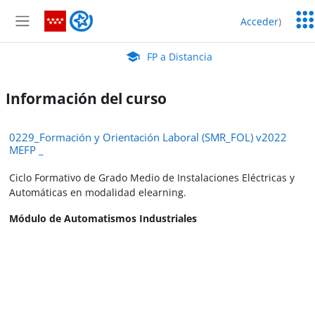
Salta al contenido principal
Serv
FP a Distancia
Acceder
)
Edu
Panel lateral
Aula Virtual de EducaMadrid:
FP a Distancia
Información del curso
0229_Formación y Orientación Laboral (SMR_FOL) v2022
MEFP _
Ciclo Formativo de Grado Medio de Instalaciones Eléctricas y
Automáticas en modalidad elearning.
Módulo de Automatismos Industriales