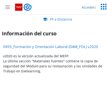
Salta al contenido principal
Serv
FP a Distancia
Acceder
)
Edu
Panel lateral
Aula Virtual de EducaMadrid:
FP a Distancia
Información del curso
0493_Formación y Orientación Laboral (DAM_FOL) v2020
v2020 es la versión actualizada del MEFP.
La última sección "Materiales fuentes" contiene la copia de
seguridad del Módulo para su restauración y las Unidades de
Trabajo en Exelearning.