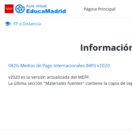
Salta al contenido principal
Página Principal
FP a Distancia
Aula Virtual de EducaMadrid:
FP a Distancia
Información
0826-Medios de Pago Internacionales (MPI) v2020
v2020 es la versión actualizada del MEFP.
La última sección "Materiales fuentes" contiene la copia de s