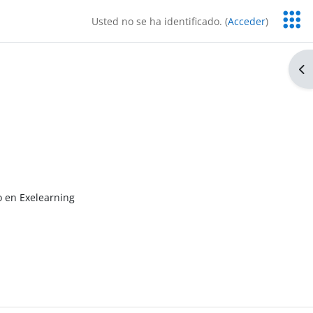
Servic
Usted no se ha identificado. (
Acceder
)
Educa
Ab
o en Exelearning