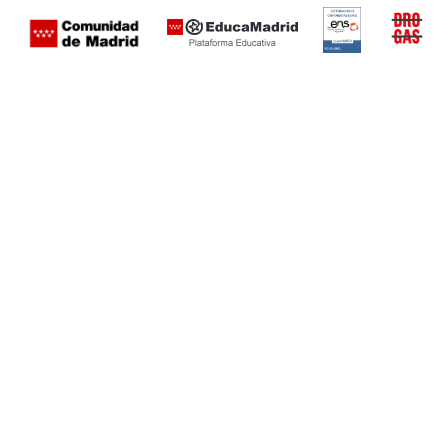
Certificación
Buzón
de
anónimo
conformidad
del Plan
con el
Regional
Esquema
contra las
Nacional de
Drogas de
Seguridad
la
(categoría
Comunid
MEDIA). El
de Madrid
documento