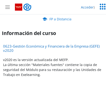
Salta al contenido principal
Serv
FP a Distancia
Acceder
)
Edu
Panel lateral
Aula Virtual de EducaMadrid:
FP a Distancia
Información del curso
0623-Gestión Económica y Financiera de la Empresa (GEFE)
v2020
v2020 es la versión actualizada del MEFP.
La última sección "Materiales fuentes" contiene la copia de
seguridad del Módulo para su restauración y las Unidades de
Trabajo en Exelearning.