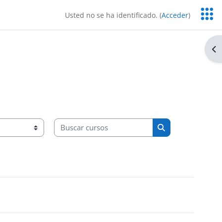
Servic
Usted no se ha identificado. (
Acceder
)
Educa
Ab
Buscar cursos
Buscar cursos