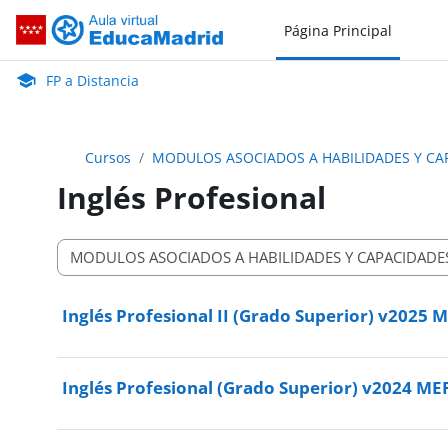
Salta al contenido principal
Página Principal
FP a Distancia
Aula Virtual de EducaMadrid:
FP a Distancia
Cursos
MODULOS ASOCIADOS A HABILIDADES Y CAP
Inglés Profesional
Categorías
Inglés Profesional II (Grado Superior) v2025 
Inglés Profesional (Grado Superior) v2024 ME