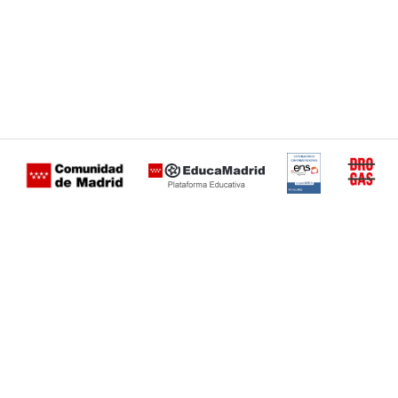
Certificación
Buzón
de
anónimo
conformidad
del Plan
con el
Regional
Esquema
contra las
Nacional de
Drogas de