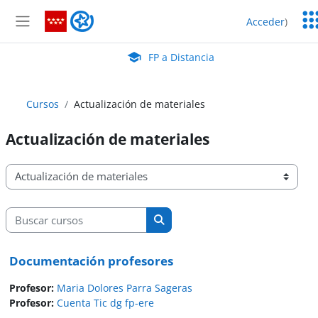
Salta al contenido principal
Ser
FP a Distancia
Acceder
)
Ed
Panel lateral
Aula Virtual de EducaMadrid:
FP a Distancia
Cursos
Actualización de materiales
Actualización de materiales
Categorías
Buscar cursos
Buscar cursos
Documentación profesores
Profesor:
Maria Dolores Parra Sageras
Profesor:
Cuenta Tic dg fp-ere