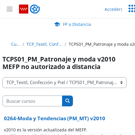
Salta al contenido principal
Ser
FP a Distancia
Acceder
)
Ed
Panel lateral
Aula Virtual de EducaMadrid:
FP a Distancia
Cursos
TCP_Textil, Confección y Piel
TCPS01_PM_Patronaje y moda v2010
MEFP no autorizado a distancia
Categorías
Buscar cursos
Buscar cursos
0264-Moda y Tendencias (PM_MT) v2010
v2010 es la versión actualizada del MEFP.