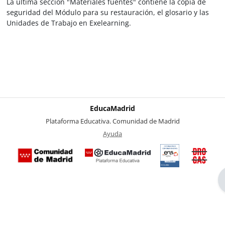
La última sección "Materiales fuentes" contiene la copia de
seguridad del Módulo para su restauración, el glosario y las
Unidades de Trabajo en Exelearning.
EducaMadrid
-
Plataforma Educativa. Comunidad de Madrid
-
Ayuda
(en ventana nueva)
Certificación
Buzó
de
anóni
conformidad
del Pl
con el
Region
Esquema
contra 
Nacional de
Drogas
Seguridad
la
(categoría
Comuni
MEDIA). El
de Mad
documento
se abrirá en
ventana
nueva.