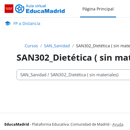
Salta al contenido principal
Página Principal
FP a Distancia
Aula Virtual de EducaMadrid:
FP a Distancia
Cursos
SAN_Sanidad
SAN302_Dietética ( sin mate
SAN302_Dietética ( sin mat
Categorías
EducaMadrid
-
Plataforma Educativa. Comunidad de Madrid
-
Ayuda
(en