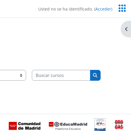
Servic
Usted no se ha identificado. (
Acceder
)
Educa
Ab
Buscar cursos
Buscar cursos
Certificación
Buzón