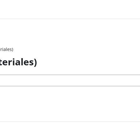
riales)
eriales)
 ventana nueva)