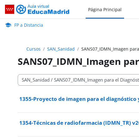
Salta al contenido principal
Página Principal
FP a Distancia
Aula Virtual de EducaMadrid:
FP a Distancia
Cursos
SAN_Sanidad
SANS07_IDMN_Imagen para el
SANS07_IDMN_Imagen para 
Categorías
1355-Proyecto de imagen para el diagnóstic
1354-Técnicas de radiofarmacia (IDMN_TR) v